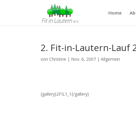
Home
Ab
2. Fit-in-Lautern-Lauf 
von
Christine
|
Nov. 6, 2007
|
Allgemein
{gallery}2FIL1_1{/gallery}